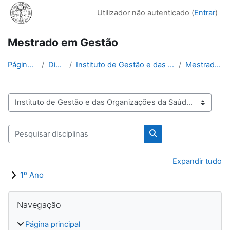
Ir para o conteúdo principal
Utilizador não autenticado (
Entrar
)
Mestrado em Gestão
Página principal
Disciplinas
Instituto de Gestão e das Organizações da Saúde (I...
Mestrado em Gestão
Categorias de disciplinas
Pesquisar disciplinas
Pesquisar disciplinas
Expandir tudo
1º Ano
Blocos
Ignorar Navegação
Navegação
Página principal