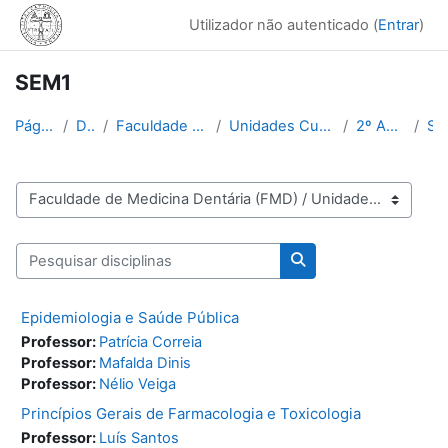
Ir para o conteúdo principal
Utilizador não autenticado (
Entrar
)
SEM1
Página principal
Disciplinas
Faculdade de Medicina Dentária (FMD)
Unidades Curriculares Comuns MIMD e LCB
2º Ano (SEM1 e SEM2)
SEM
Categorias de disciplinas
Pesquisar disciplinas
Pesquisar disciplinas
Epidemiologia e Saúde Pública
Professor:
Patrícia Correia
Professor:
Mafalda Dinis
Professor:
Nélio Veiga
Princípios Gerais de Farmacologia e Toxicologia
Professor:
Luís Santos