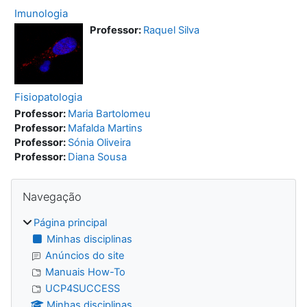
Imunologia
Professor:
Raquel Silva
Fisiopatologia
Professor:
Maria Bartolomeu
Professor:
Mafalda Martins
Professor:
Sónia Oliveira
Professor:
Diana Sousa
Blocos
Ignorar Navegação
Navegação
Página principal
Minhas disciplinas
Anúncios do site
Manuais How-To
UCP4SUCCESS
Minhas disciplinas