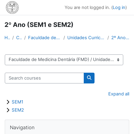
Skip to main content
You are not logged in. (
Log in
)
2º Ano (SEM1 e SEM2)
Home
Courses
Faculdade de Medicina Dentária (FMD)
Unidades Curriculares Comuns MIMD e LCB
2º Ano (SEM1 e SEM2)
Course categories
Search courses
Search courses
Expand all
SEM1
SEM2
Blocks
Skip Navigation
Navigation