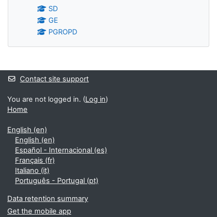
SD
GE
PGROPD
Supplementary blocks
Contact site support
You are not logged in. (
Log in
)
Home
English ‎(en)‎
English ‎(en)‎
Español - Internacional ‎(es)‎
Français ‎(fr)‎
Italiano ‎(it)‎
Português - Portugal ‎(pt)‎
Data retention summary
Get the mobile app