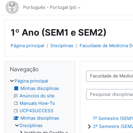
Ir para o conteúdo principal
Português - Portugal ‎(pt)‎
1º Ano (SEM1 e SEM2)
Página principal
Disciplinas
Faculdade de Medicina D
Blocos
Ignorar Navegação
Navegação
Categorias de discipli
Página principal
Minhas disciplinas
Pesquisar disciplinas
Anúncios do site
Manuais How-To
UCP4SUCCESS
Minhas disciplinas
1º Semestre (SEM1
Disciplinas
2º Semestre (SEM
Instituto de Gestão e