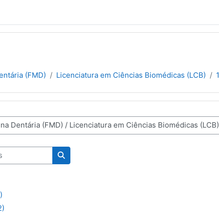
entária (FMD)
Licenciatura em Ciências Biomédicas (LCB)
nas
Pesquisar disciplinas
)
2)