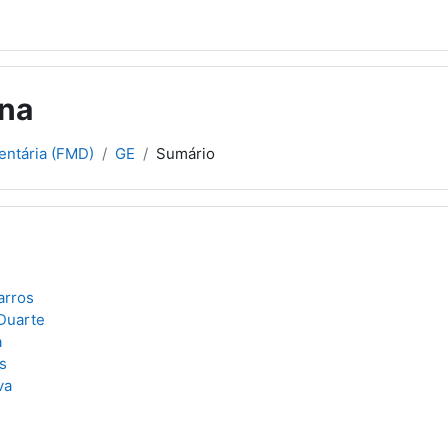
ina
entária (FMD)
GE
Sumário
arros
Duarte
a
s
va