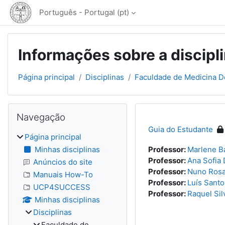
Ir para o conteúdo principal
Português - Portugal ‎(pt)‎
Informações sobre a discipl
Página principal
Disciplinas
Faculdade de Medicina D
Blocos
Ignorar Navegação
Navegação
Guia do Estudante
Página principal
Minhas disciplinas
Professor:
Marlene B
Professor:
Ana Sofia 
Anúncios do site
Professor:
Nuno Ros
Manuais How-To
Professor:
Luís Santo
UCP4SUCCESS
Professor:
Raquel Sil
Minhas disciplinas
Disciplinas
Faculdade de