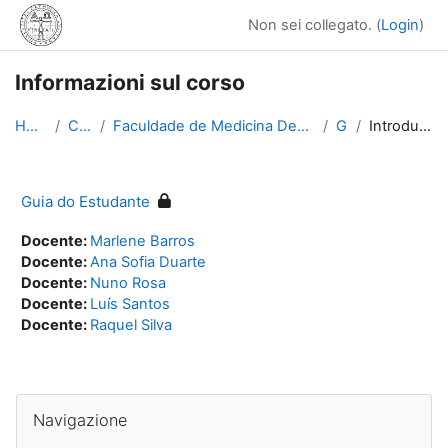
Vai al contenuto principale
Non sei collegato. (
Login
)
Informazioni sul corso
Home
Corsi
Faculdade de Medicina Dentária (FMD)
GE
Introduzione
Guia do Estudante
Docente:
Marlene Barros
Docente:
Ana Sofia Duarte
Docente:
Nuno Rosa
Docente:
Luís Santos
Docente:
Raquel Silva
Blocchi
Salta Navigazione
Navigazione