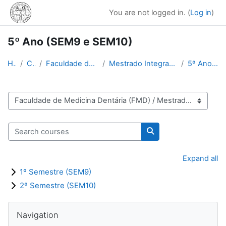
Skip to main content
You are not logged in. (
Log in
)
5º Ano (SEM9 e SEM10)
Home
Courses
Faculdade de Medicina Dentária (FMD)
Mestrado Integrado em Medicina Dentária (MIMD)
5º Ano (SEM9 e SEM10)
Course categories
Search courses
Search courses
Expand all
1º Semestre (SEM9)
2º Semestre (SEM10)
Blocks
Skip Navigation
Navigation