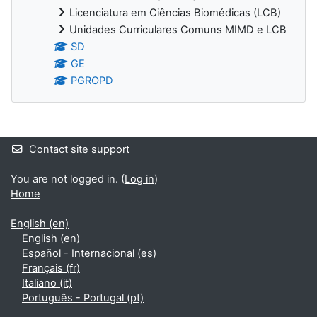
Licenciatura em Ciências Biomédicas (LCB)
Unidades Curriculares Comuns MIMD e LCB
SD
GE
PGROPD
Supplementary blocks
Contact site support
You are not logged in. (
Log in
)
Home
English ‎(en)‎
English ‎(en)‎
Español - Internacional ‎(es)‎
Français ‎(fr)‎
Italiano ‎(it)‎
Português - Portugal ‎(pt)‎