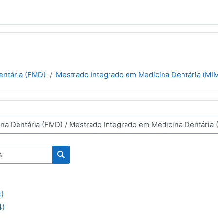
entária (FMD)
Mestrado Integrado em Medicina Dentária (MI
nas
Pesquisar disciplinas
)
4)