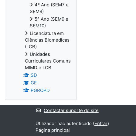
4º Ano (SEM7 e
SEM8)
5º Ano (SEM9 e
SEM10)
Licenciatura em
Ciências Biomédicas
(LCB)
Unidades
Curriculares Comuns
MIMD e LCB
SD
GE
PGROPD
Contactar suporte do site
Utilizador não autenticado (
Entrar
)
Página principal