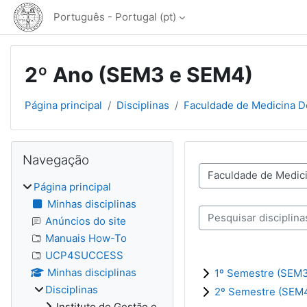
Ir para o conteúdo principal
Português - Portugal ‎(pt)‎
2º Ano (SEM3 e SEM4)
Página principal
Disciplinas
Faculdade de Medicina D
Blocos
Ignorar Navegação
Navegação
Categorias de discipli
Página principal
Minhas disciplinas
Pesquisar disciplinas
Anúncios do site
Manuais How-To
UCP4SUCCESS
Minhas disciplinas
1º Semestre (SEM3
Disciplinas
2º Semestre (SEM
Instituto de Gestão e