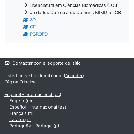
Licenciatura em Ciências Biomédicas (LCB)
Unidades Curriculares Comuns MIMD e LCB
SD
GE
PGROPD
Bloques suplementarios
Contactar con el soporte del sitio
Usted no se ha identificado. (
Acceder
)
Página Principal
Español - Internacional ‎(es)‎
English ‎(en)‎
Español - Internacional ‎(es)‎
Français ‎(fr)‎
Italiano ‎(it)‎
Português - Portugal ‎(pt)‎