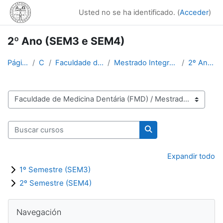
Salta al contenido principal
Usted no se ha identificado. (
Acceder
)
2º Ano (SEM3 e SEM4)
Página Principal
Cursos
Faculdade de Medicina Dentária (FMD)
Mestrado Integrado em Medicina Dentária (MIMD)
2º Ano (SEM3 e SEM4)
Categorías
Buscar cursos
Buscar cursos
Expandir todo
1º Semestre (SEM3)
2º Semestre (SEM4)
Bloques
Salta Navegación
Navegación